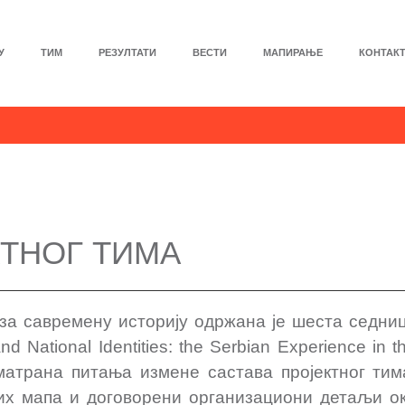
У
ТИМ
РЕЗУЛТАТИ
ВЕСТИ
МАПИРАЊЕ
КОНТАК
ТНОГ ТИМА
у за савремену историју одржана је шеста седни
d National Identities: the Serbian Experience in t
матрана питања измене састава пројектног тим
них мапа и договорени организациони детаљи о