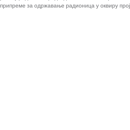
припреме за одржавање радионица у оквиру прој