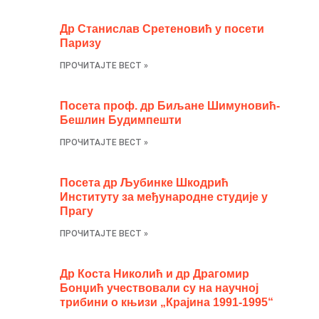
Др Станислав Сретеновић у посети
Паризу
ПРОЧИТАЈТЕ ВЕСТ »
Посета проф. др Биљане Шимуновић-
Бешлин Будимпешти
ПРОЧИТАЈТЕ ВЕСТ »
Посета др Љубинке Шкодрић
Институту за међународне студије у
Прагу
ПРОЧИТАЈТЕ ВЕСТ »
Др Коста Николић и др Драгомир
Бонџић учествовали су на научној
трибини о књизи „Крајина 1991-1995“