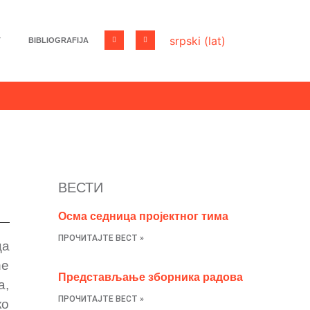
srpski (lat)
Т
BIBLIOGRAFIJA
ВЕСТИ
Осма седница пројектног тима
ПРОЧИТАЈТЕ ВЕСТ »
ца
he
Представљање зборника радова
а,
ПРОЧИТАЈТЕ ВЕСТ »
ко