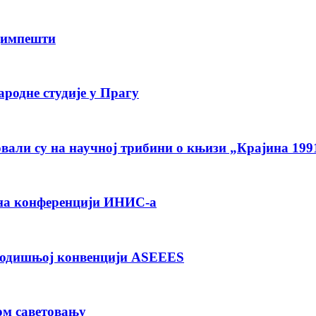
димпешти
родне студије у Прагу
вали су на научној трибини о књизи „Крајина 199
на конференцији ИНИС-а
 годишњој конвенцији ASEEES
ом саветовању