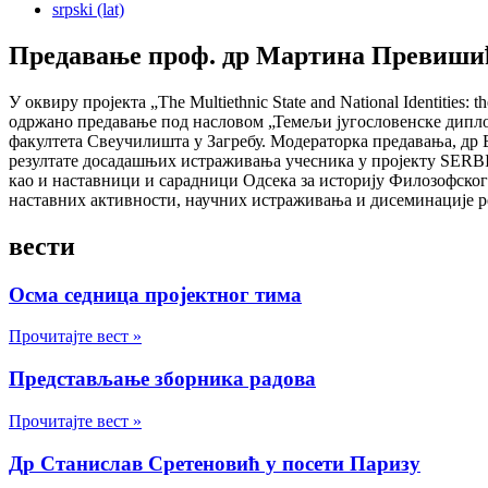
srpski (lat)
Предавање проф. др Мартина Превиши
У оквиру пројекта „The Multiethnic State and National Identities
одржано предавање под насловом „Темељи југословенске дипло
факултета Свеучилишта у Загребу. Модераторка предавања, др
резултате досадашњих истраживања учесника у пројекту SERBI
као и наставници и сарадници Одсека за историју Филозофског 
наставних активности, научних истраживања и дисеминације ре
вести
Осма седница пројектног тима
Прочитајте вест »
Представљање зборника радова
Прочитајте вест »
Др Станислав Сретеновић у посети Паризу