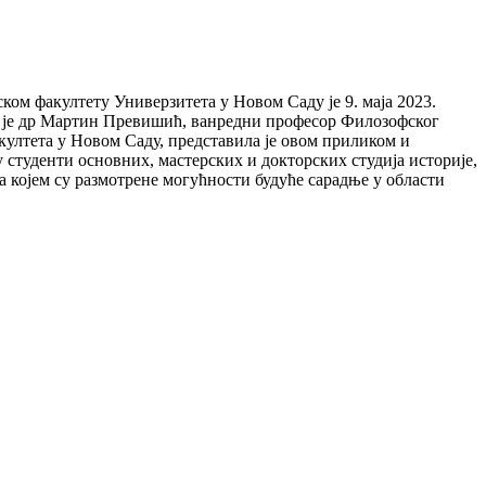
офском факултету Универзитета у Новом Саду је 9. маја 2023.
о је др Мартин Превишић, ванредни професор Филозофског
лтета у Новом Саду, представила је овом приликом и
туденти основних, мастерских и докторских студија историје,
а којем су размотрене могућности будуће сарадње у области