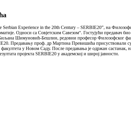
ћа
: the Serbian Experience in the 20th Century – SERBIE20”, на Филоз
матије. Односи са Совјетским Савезом“. Гостујући предавач би
 Биљана Шимуновић-Бешлин, редовни професор Филозофског факу
E20. Предавању проф. др Мартина Превишића присуствовали су с
факултета у Новом Саду. После предавања је одржан састанак, н
зултата пројекта SERBIE20 у академској и широј јавности.