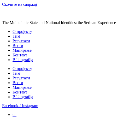
Скочите на садржај
The Multiethnic State and National Identities: the Serbian Experience
О пројекту
Тим
Резултати
Вести
Мапирање
Контакт
Bibliografija
О пројекту
Тим
Резултати
Вести
Мапирање
Контакт
Bibliografija
Facebook-f
Instagram
en