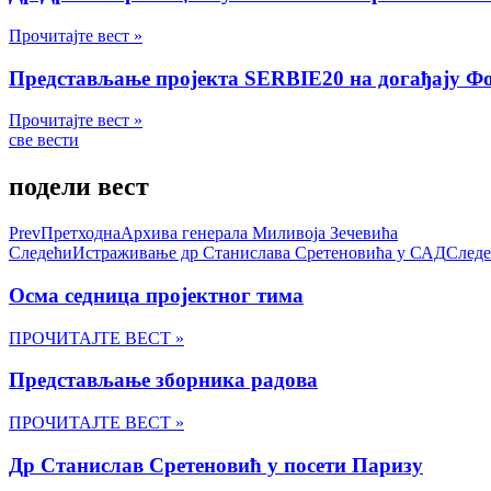
Прочитајте вест »
Представљање пројекта SERBIE20 на догађају Фо
Прочитајте вест »
све вести
подели вест
Prev
Претходна
Архива генерала Миливоја Зечевића
Следећи
Истраживање др Станислава Сретеновића у САД
След
Осма седница пројектног тима
ПРОЧИТАЈТЕ ВЕСТ »
Представљање зборника радова
ПРОЧИТАЈТЕ ВЕСТ »
Др Станислав Сретеновић у посети Паризу