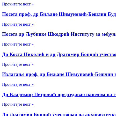
Прочитајте вест »
Посета проф. др Биљане Шимуновић-Бешлин Бу
Прочитајте вест »
Посета др Љубинке Шкодрић Институту за међуна
Прочитајте вест »
Др Коста Николић и др Драгомир Бонџић учество
Прочитајте вест »
Излaгање проф. др Биљане Шимуновић-Бешлин 
Прочитајте вест »
Др Владимир Петровић председавао панелом на
Прочитајте вест »
Др Драгомир Бонџић учествовао на архивистичк