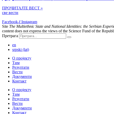
ПРОЧИТАЈТЕ ВЕСТ »
све вести
Facebook-f
Instagram
Site
The Multiethnic State and National Identities: the Serbian Expe
content does not express the views of the Science Fund of the Republi
Претрага
en
srpski (lat)
О пројекту
Тим
Резултати
Вести
Документи
Контакт
О пројекту
Тим
Резултати
Вести
Документи
Контакт