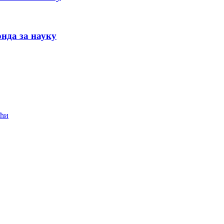
нда за науку
ећи