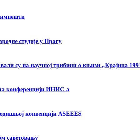
димпешти
родне студије у Прагу
вали су на научној трибини о књизи „Крајина 199
на конференцији ИНИС-а
 годишњој конвенцији ASEEES
ом саветовању