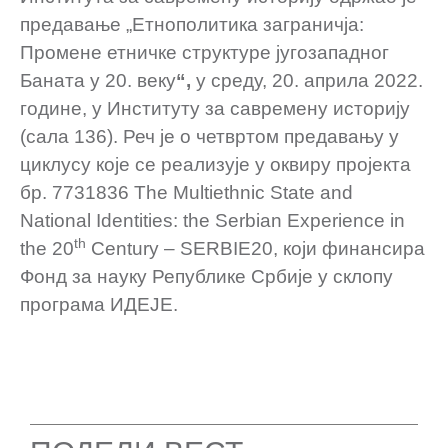
предавање „Етнополитика заграничја:
Промене етничке структуре југозападног
Баната у 20. веку
“,
у среду, 20. априла 2022.
године, у Институту за савремену историју
(сала 136). Реч је о четвртом предавању у
циклусу које се реализује у оквиру пројекта
бр. 7731836 The Multiethnic State and
National Identities: the Serbian Experience in
th
the 20
Century – SERBIE20, који финансира
Фонд за науку Републике Србије у склопу
програма ИДЕЈЕ.