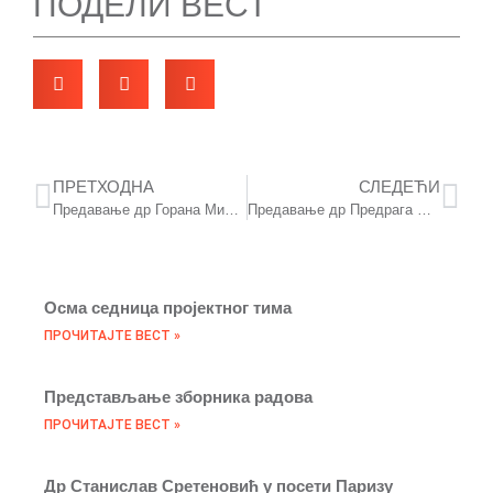
ПОДЕЛИ ВЕСТ
ПРЕТХОДНА
СЛЕДЕЋИ
Предавање др Горана Милорадовића
Предавање др Предрага Марковића
Осма седница пројектног тима
ПРОЧИТАЈТЕ ВЕСТ »
Представљање зборника радова
ПРОЧИТАЈТЕ ВЕСТ »
Др Станислав Сретеновић у посети Паризу