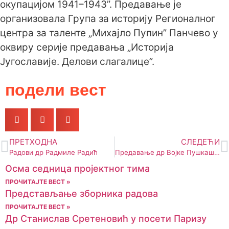
окупацијом 1941–1943”. Предавање је
организовала Група за историју Регионалног
центра за таленте „Михајло Пупин” Панчево у
оквиру серије предавања „Историја
Југославије. Делови слагалице”.
подели вест
ПРЕТХОДНА
СЛЕДЕЋИ
Радови др Радмиле Радић
Предавање др Војке Пушкашиу
Осма седница пројектног тима
ПРОЧИТАЈТЕ ВЕСТ »
Представљање зборника радова
ПРОЧИТАЈТЕ ВЕСТ »
Др Станислав Сретеновић у посети Паризу