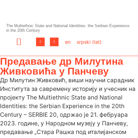
The Multiethnic State and National Identities: the Serbian Experience
in the 20th Century
en
srpski (lat)
Предавање др Милутина
Живковића у Панчеву
Др Милутин Живковић, виши научни сарадник
Института за савремену историју и учесник на
пројекту The Multiethnic State and National
Identities: the Serbian Experience in the 20th
Century – SERBIE 20, одржао је 21. фебруара
2023. године, у Народном музеју у Панчеву,
предавање „Стара Рашка под италијанском