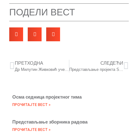
ПОДЕЛИ ВЕСТ
ПРЕТХОДНА
СЛЕДЕЋИ
Др Милутин Живковић учествовао на научном скупу у Пољској
Представљање пројекта SERBIE20 на догађају Фонда за науку
Осма седница пројектног тима
ПРОЧИТАЈТЕ ВЕСТ »
Представљање зборника радова
ПРОЧИТАЈТЕ ВЕСТ »