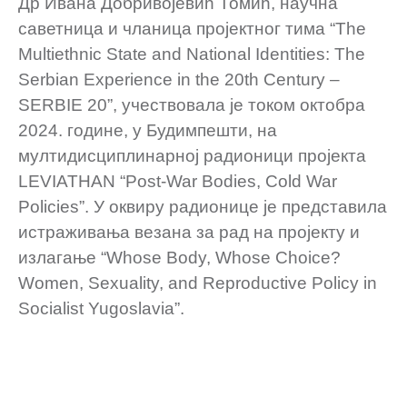
Др Ивана Добривојевић Томић, научна
саветница и чланица пројектног тима “The
Multiethnic State and National Identities: The
Serbian Experience in the 20th Century –
SERBIE 20”, учествовала је током октобра
2024. године, у Будимпешти, на
мултидисциплинарној радионици пројекта
LEVIATHAN “Post-War Bodies, Cold War
Policies”. У оквиру радионице је представила
истраживања везана за рад на пројекту и
излагање “Whose Body, Whose Choice?
Women, Sexuality, and Reproductive Policy in
Socialist Yugoslavia”.