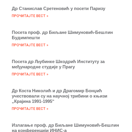
Др Станислав Сретеновић у посети Паризу
ПРОЧИТАЈТЕ ВЕСТ »
Посета проф. др Биљане Шимуновић-Бешлин
Будимпешти
ПРОЧИТАЈТЕ ВЕСТ »
Посета др Љубинке Шкодрић Институту за
међународне студије у Прагу
ПРОЧИТАЈТЕ ВЕСТ »
Др Коста Николић и др Драгомир Бонџић
учествовали су на научној трибини о књизи
„Крајина 1991-1995“
ПРОЧИТАЈТЕ ВЕСТ »
Излaгање проф. др Биљане Шимуновић-Бешлин
на конференцији ИНИС-а