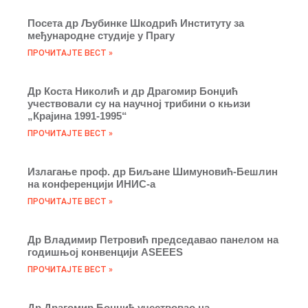
Посета др Љубинке Шкодрић Институту за
међународне студије у Прагу
ПРОЧИТАЈТЕ ВЕСТ »
Др Коста Николић и др Драгомир Бонџић
учествовали су на научној трибини о књизи
„Крајина 1991-1995“
ПРОЧИТАЈТЕ ВЕСТ »
Излaгање проф. др Биљане Шимуновић-Бешлин
на конференцији ИНИС-а
ПРОЧИТАЈТЕ ВЕСТ »
Др Владимир Петровић председавао панелом на
годишњој конвенцији ASEEES
ПРОЧИТАЈТЕ ВЕСТ »
Др Драгомир Бонџић учествовао на