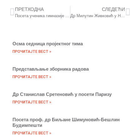
ПРЕТХОДНА
СЛЕДЕЋИ
Посета ученика гимназије „Свети Сава“
Др Милутин Живковић у Народној библиотеци у Краљеву
Осма седница пројектног тима
ПРОЧИТАЈТЕ ВЕСТ »
Представљање зборника радова
ПРОЧИТАЈТЕ ВЕСТ »
Др Станислав Сретеновић у посети Паризу
ПРОЧИТАЈТЕ ВЕСТ »
Посета проф. др Биљане Шимуновић-Бешлин
Будимпешти
ПРОЧИТАЈТЕ ВЕСТ »